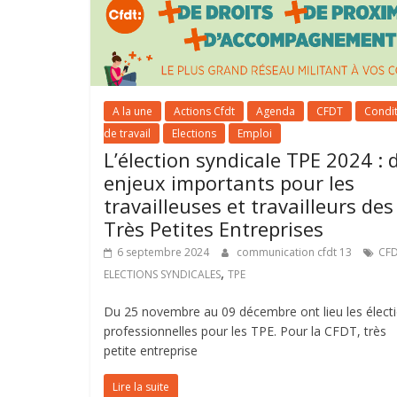
A la une
Actions Cfdt
Agenda
CFDT
Condi
de travail
Elections
Emploi
L’élection syndicale TPE 2024 : 
enjeux importants pour les
travailleuses et travailleurs des
Très Petites Entreprises
6 septembre 2024
communication cfdt 13
CF
,
ELECTIONS SYNDICALES
TPE
Du 25 novembre au 09 décembre ont lieu les élect
professionnelles pour les TPE. Pour la CFDT, très
petite entreprise
Lire la suite