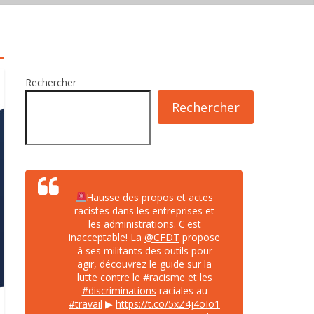
Rechercher
Rechercher
Hausse des propos et actes
racistes dans les entreprises et
les administrations. C'est
inacceptable! La
@CFDT
propose
à ses militants des outils pour
agir, découvrez le guide sur la
lutte contre le
#racisme
et les
#discriminations
raciales au
#travail
▶
https://t.co/5xZ4j4oIo1