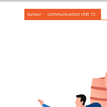
Auteur :
communication cfdt 13