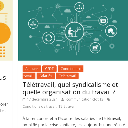
A la une
CFDT
Conditions de
us
travail
Salariés
Télétravail
Télétravail, quel syndicalisme et
quelle organisation du travail ?
17 décembre 2024
communication cfdt 13
iorer
,
Conditions de travail
Télétravail
l et
À la rencontre et à l’écoute des salariés Le télétravail,
amplifié par la crise sanitaire, est aujourd’hui une réalité