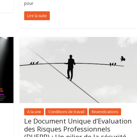
pour
Lire la suite
A la une
Conditions de travail
Revendications
Le Document Unique d’Evaluation
des Risques Professionnels
(DUERP) : Un pilier de la sécurité