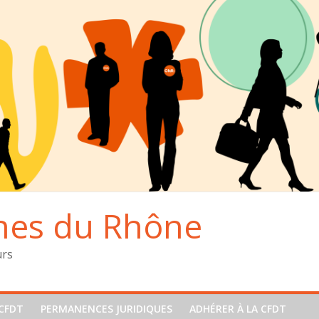
hes du Rhône
urs
CFDT
PERMANENCES JURIDIQUES
ADHÉRER À LA CFDT