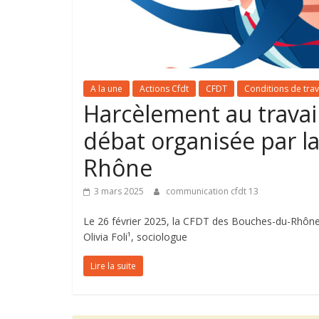
A la une
Actions Cfdt
CFDT
Conditions de trav
Harcèlement au travail
débat organisée par l
Rhône
3 mars 2025
communication cfdt 13
Le 26 février 2025, la CFDT des Bouches-du-Rhône 
Olivia Foli¹, sociologue
Lire la suite