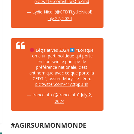
pic.twitter.com/itTwsCoZmd
— Lydie Nicol (@CFDTLydieNicol)
July 22, 2024
Législatives 2024
"Lorsque
l’on a un parti politique qui porte
en son sein le principe de
préférence nationale, c’est
antinomique avec ce que porte la
CFDT ”, assure Marylise Léon.
pic.twitter.com/41AttppB4h
— franceinfo (@franceinfo)
July 2,
2024
#AGIRSURMONMONDE