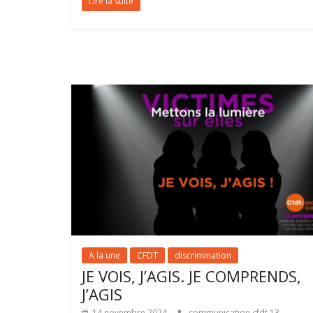
Lire la suite
A la une
CFDT
discrimination
JE VOIS, J’AGIS. JE COMPRENDS,
J’AGIS
14 novembre 2024
communication cfdt 13