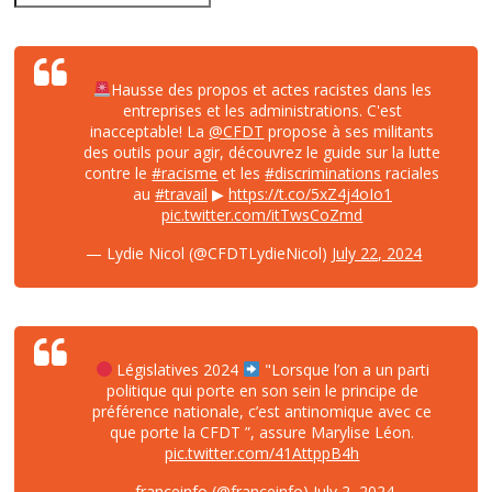
Hausse des propos et actes racistes dans les
entreprises et les administrations. C'est
inacceptable! La
@CFDT
propose à ses militants
des outils pour agir, découvrez le guide sur la lutte
contre le
#racisme
et les
#discriminations
raciales
au
#travail
▶
https://t.co/5xZ4j4oIo1
pic.twitter.com/itTwsCoZmd
— Lydie Nicol (@CFDTLydieNicol)
July 22, 2024
Législatives 2024
"Lorsque l’on a un parti
politique qui porte en son sein le principe de
préférence nationale, c’est antinomique avec ce
que porte la CFDT ”, assure Marylise Léon.
pic.twitter.com/41AttppB4h
— franceinfo (@franceinfo)
July 2, 2024