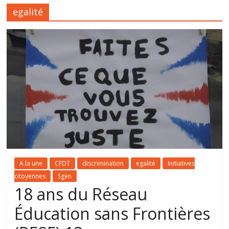
egalité
A la une
CFDT
discrimination
egalité
Initiatives
citoyennes
Sgen
18 ans du Réseau
Éducation sans Frontières