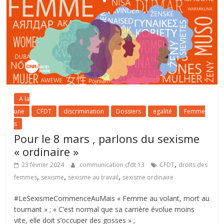
A la
une
CFDT
discrimination
Dossiers
egalité
Femme
s
Pour le 8 mars , parlons du sexisme
« ordinaire »
,
23 février 2024
communication cfdt 13
CFDT
droits des
,
,
,
femmes
sexisme
sexisme au travail
sexisme ordinaire
#LeSexismeCommenceAuMais « Femme au volant, mort au
tournant » ; « C’est normal que sa carrière évolue moins
vite, elle doit s’occuper des gosses » ;