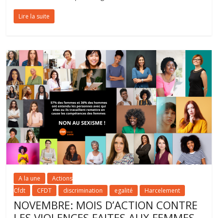
Lire la suite
A la une
Actions
Cfdt
CFDT
discrimination
egalité
Harcelement
NOVEMBRE: MOIS D’ACTION CONTRE
LES VIOLENCES FAITES AUX FEMMES