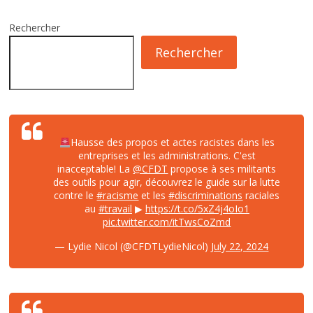
Rechercher
Rechercher
Hausse des propos et actes racistes dans les
entreprises et les administrations. C'est
inacceptable! La
@CFDT
propose à ses militants
des outils pour agir, découvrez le guide sur la lutte
contre le
#racisme
et les
#discriminations
raciales
au
#travail
▶
https://t.co/5xZ4j4oIo1
pic.twitter.com/itTwsCoZmd
— Lydie Nicol (@CFDTLydieNicol)
July 22, 2024