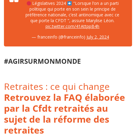
Législatives 2024
"Lorsque l’on a un parti
politique qui porte en son sein le principe de
préférence nationale, c’est antinomique avec ce
que porte la CFDT ”, assure Marylise Léon.
pic.twitter.com/41AttppB4h
— franceinfo (@franceinfo)
July 2, 2024
#AGIRSURMONMONDE
Retraites : ce qui change
Retrouvez la FAQ élaborée
par la Cfdt retraités au
sujet de la réforme des
retraites