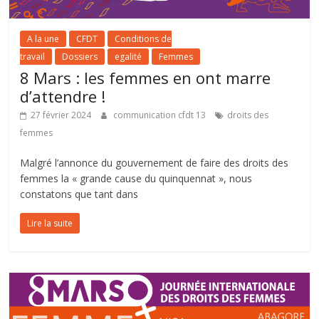
A la une
CFDT
Conditions de
travail
Dossiers
egalité
Femmes
8 Mars : les femmes en ont marre
d’attendre !
27 février 2024
communication cfdt 13
droits des
femmes
Malgré l’annonce du gouvernement de faire des droits des
femmes la « grande cause du quinquennat », nous
constatons que tant dans
Lire la suite