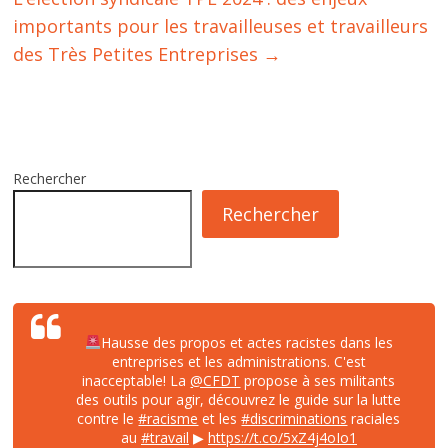
importants pour les travailleuses et travailleurs
des Très Petites Entreprises
→
Rechercher
Rechercher
Hausse des propos et actes racistes dans les
entreprises et les administrations. C'est
inacceptable! La
@CFDT
propose à ses militants
des outils pour agir, découvrez le guide sur la lutte
contre le
#racisme
et les
#discriminations
raciales
au
#travail
▶
https://t.co/5xZ4j4oIo1