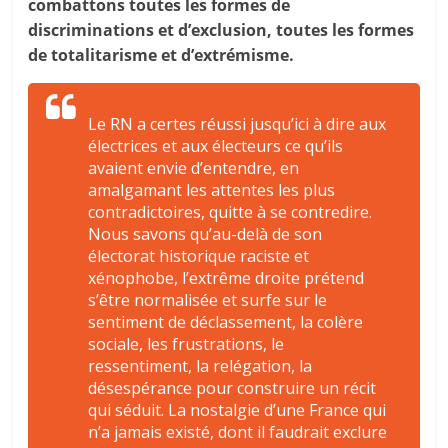
combattons toutes les formes de
discriminations et d’exclusion, toutes les formes
de totalitarisme et d’extrémisme.
Le RN a certes réussi jusqu’ici à dire aux
électrices et aux électeurs ce qu’ils
avaient envie d’entendre, en
amalgamant les attentes les plus
contradictoires, quitte à se contredire.
Nous savons qu’au-delà de son
électorat historique raciste et
xénophobe, l’extrême droite prétend
s’être normalisée et surfe sur le
sentiment de déclassement, la colère
sociale, les frustrations, le
ressentiment, la relégation, la
désespérance pour construire un récit
qui séduit. La nostalgie d’une France qui
n’a jamais existé, dont il faudrait exclure