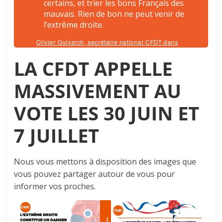
certains, et trier les bons Français des
mauvais. Rien de bon ne peut venir de
l’extrême droite.
Olivier Guivarch, secrétaire national CFDT dans
Syndicalisme Hebdo
LA CFDT APPELLE
MASSIVEMENT AU
VOTE LES 30 JUIN ET
7 JUILLET
Nous vous mettons à disposition des images que
vous pouvez partager autour de vous pour
informer vos proches.