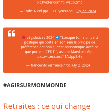
pic.twitter.com/itTwsCoZmd
— Lydie Nicol (@CFDTLydieNicol)
July 22, 2024
Législatives 2024
"Lorsque l’on a un parti
politique qui porte en son sein le principe de
préférence nationale, c’est antinomique avec ce
que porte la CFDT ”, assure Marylise Léon.
pic.twitter.com/41AttppB4h
— franceinfo (@franceinfo)
July 2, 2024
#AGIRSURMONMONDE
Retraites : ce qui change