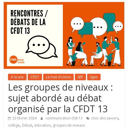
A la une
CFDT
Le trait d'Union
SEP
Sgen
Les groupes de niveaux :
sujet abordé au débat
organisé par la CFDT 13
,
23 février 2024
communication cfdt 13
choc des savoirs
,
,
,
collège
Débat
éducation
groupes de niveaux