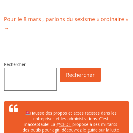
Pour le 8 mars , parlons du sexisme « ordinaire »
→
Rechercher
Rechercher
Hausse des propos et actes racistes dans les
entreprises et les administrations. C'est
inacceptable! La
@CFDT
propose à ses militants
des outils pour agir, découvrez le guide sur la lutte