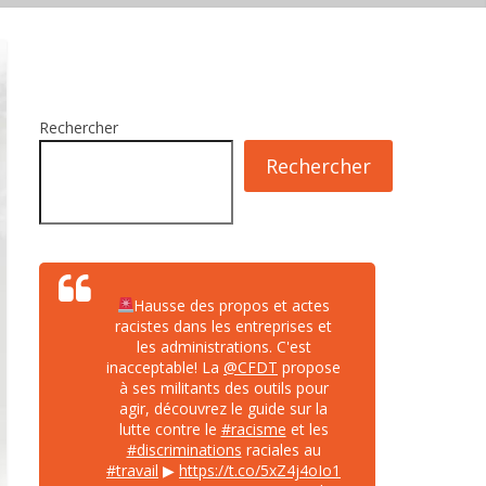
Rechercher
Rechercher
Hausse des propos et actes
racistes dans les entreprises et
les administrations. C'est
inacceptable! La
@CFDT
propose
à ses militants des outils pour
agir, découvrez le guide sur la
lutte contre le
#racisme
et les
#discriminations
raciales au
#travail
▶
https://t.co/5xZ4j4oIo1