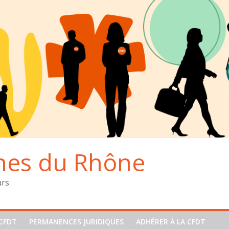
hes du Rhône
urs
CFDT
PERMANENCES JURIDIQUES
ADHÉRER À LA CFDT