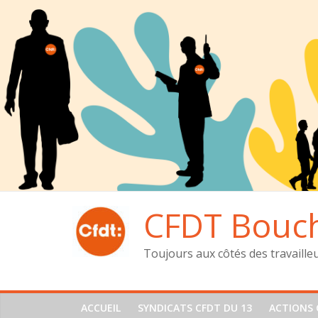
Passer
au
contenu
CFDT Bouc
Toujours aux côtés des travaille
ACCUEIL
SYNDICATS CFDT DU 13
ACTIONS 