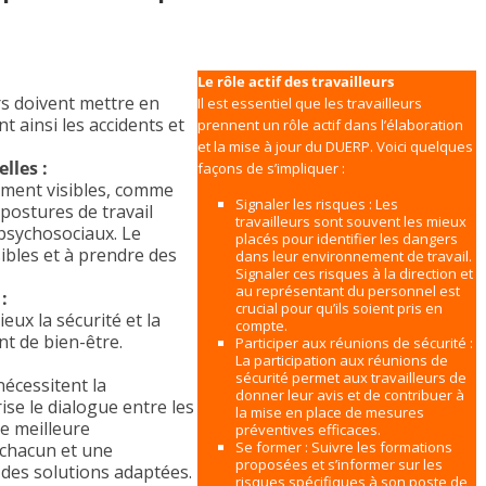
Le rôle actif des travailleurs
rs doivent mettre en
Il est essentiel que les travailleurs
 ainsi les accidents et
prennent un rôle actif dans l’élaboration
et la mise à jour du DUERP. Voici quelques
lles :
façons de s’impliquer :
ement visibles, comme
Signaler les risques : Les
 postures de travail
travailleurs sont souvent les mieux
psychosociaux. Le
placés pour identifier les dangers
sibles et à prendre des
dans leur environnement de travail.
Signaler ces risques à la direction et
au représentant du personnel est
:
crucial pour qu’ils soient pris en
ux la sécurité et la
compte.
nt de bien-être.
Participer aux réunions de sécurité :
La participation aux réunions de
sécurité permet aux travailleurs de
nécessitent la
donner leur avis et de contribuer à
rise le dialogue entre les
la mise en place de mesures
e meilleure
préventives efficaces.
Se former : Suivre les formations
chacun et une
proposées et s’informer sur les
 des solutions adaptées.
risques spécifiques à son poste de