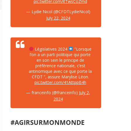
pic.twitter.com/itTwsCoZmd
— Lydie Nicol (@CFDTLydieNicol)
July 22, 2024
Législatives 2024
"Lorsque
l’on a un parti politique qui porte
en son sein le principe de
préférence nationale, c’est
antinomique avec ce que porte la
CFDT ”, assure Marylise Léon.
pic.twitter.com/41AttppB4h
— franceinfo (@franceinfo)
July 2,
2024
#AGIRSURMONMONDE