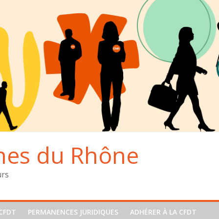
hes du Rhône
urs
CFDT
PERMANENCES JURIDIQUES
ADHÉRER À LA CFDT