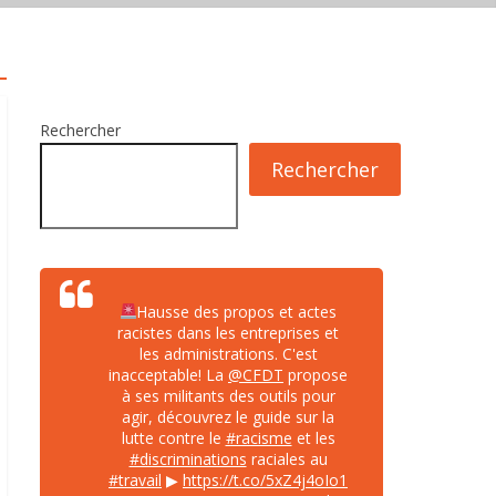
Rechercher
Rechercher
Hausse des propos et actes
racistes dans les entreprises et
les administrations. C'est
inacceptable! La
@CFDT
propose
à ses militants des outils pour
agir, découvrez le guide sur la
lutte contre le
#racisme
et les
#discriminations
raciales au
#travail
▶
https://t.co/5xZ4j4oIo1