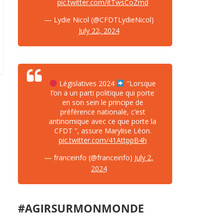
pic.twitter.com/itTwsCoZmd
— Lydie Nicol (@CFDTLydieNicol)
July 22, 2024
Législatives 2024
"Lorsque
l’on a un parti politique qui porte
en son sein le principe de
préférence nationale, c’est
antinomique avec ce que porte la
CFDT ”, assure Marylise Léon.
pic.twitter.com/41AttppB4h
— franceinfo (@franceinfo)
July 2,
2024
#AGIRSURMONMONDE