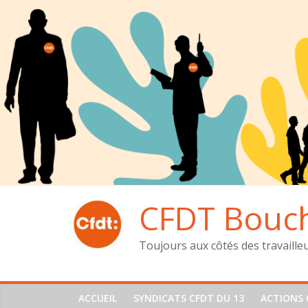
Passer
au
contenu
CFDT Bouc
Toujours aux côtés des travaille
ACCUEIL
SYNDICATS CFDT DU 13
ACTIONS 