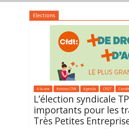
Elections
A la une
Actions Cfdt
Agenda
CFDT
Condit
L’élection syndicale T
importants pour les tra
Très Petites Entrepris