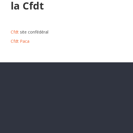
la Cfdt
Cfdt
site confédéral
Cfdt Paca