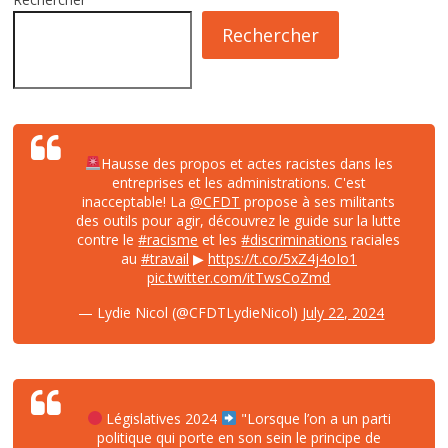
Rechercher
Hausse des propos et actes racistes dans les
entreprises et les administrations. C'est
inacceptable! La
@CFDT
propose à ses militants
des outils pour agir, découvrez le guide sur la lutte
contre le
#racisme
et les
#discriminations
raciales
au
#travail
▶
https://t.co/5xZ4j4oIo1
pic.twitter.com/itTwsCoZmd
— Lydie Nicol (@CFDTLydieNicol)
July 22, 2024
Législatives 2024
"Lorsque l’on a un parti
politique qui porte en son sein le principe de