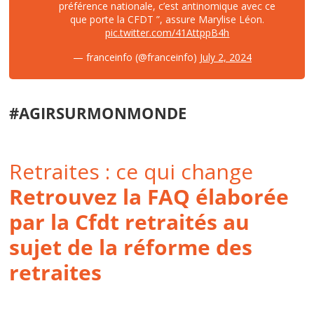
préférence nationale, c’est antinomique avec ce
que porte la CFDT ”, assure Marylise Léon.
pic.twitter.com/41AttppB4h
— franceinfo (@franceinfo)
July 2, 2024
#AGIRSURMONMONDE
Retraites : ce qui change
Retrouvez la FAQ élaborée
par la Cfdt retraités au
sujet de la réforme des
retraites