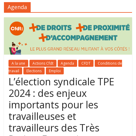
Agenda
A la une
Actions Cfdt
Agenda
CFDT
Conditions de
travail
Elections
Emploi
L’élection syndicale TPE
2024 : des enjeux
importants pour les
travailleuses et
travailleurs des Très