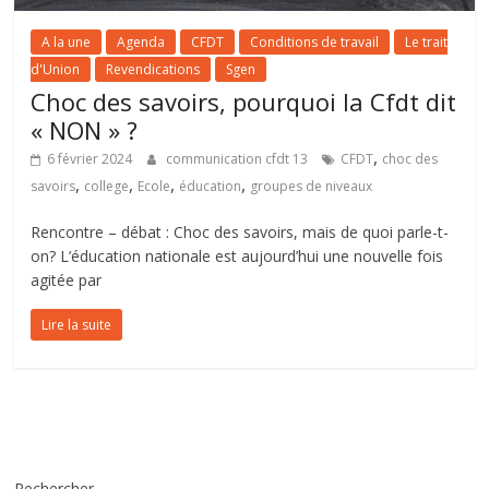
A la une
Agenda
CFDT
Conditions de travail
Le trait
d'Union
Revendications
Sgen
Choc des savoirs, pourquoi la Cfdt dit
« NON » ?
,
6 février 2024
communication cfdt 13
CFDT
choc des
,
,
,
,
savoirs
college
Ecole
éducation
groupes de niveaux
Rencontre – débat : Choc des savoirs, mais de quoi parle-t-
on? L’éducation nationale est aujourd’hui une nouvelle fois
agitée par
Lire la suite
Rechercher