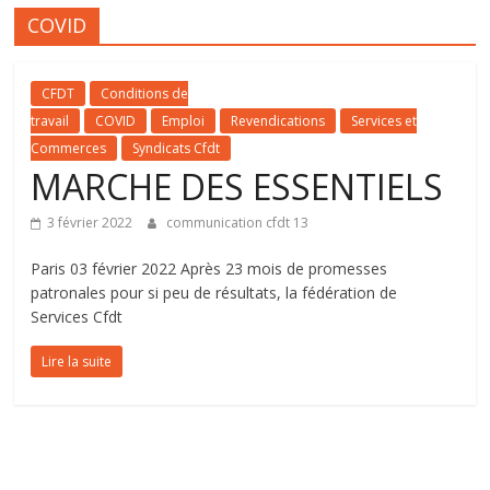
COVID
CFDT
Conditions de
travail
COVID
Emploi
Revendications
Services et
Commerces
Syndicats Cfdt
MARCHE DES ESSENTIELS
3 février 2022
communication cfdt 13
Paris 03 février 2022 Après 23 mois de promesses
patronales pour si peu de résultats, la fédération de
Services Cfdt
Lire la suite