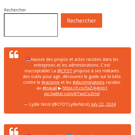
Rechercher
Rechercher
Hausse des propos et actes racistes dans les
entreprises et les administrations. C'est
inacceptable! La
@CFDT
propose à ses militants
des outils pour agir, découvrez le guide sur la lutte
contre le
#racisme
et les
#discriminations
raciales
au
#travail
▶
https://t.co/5xZ4j4oIo1
pic.twitter.com/itTwsCoZmd
— Lydie Nicol (@CFDTLydieNicol)
July 22, 2024