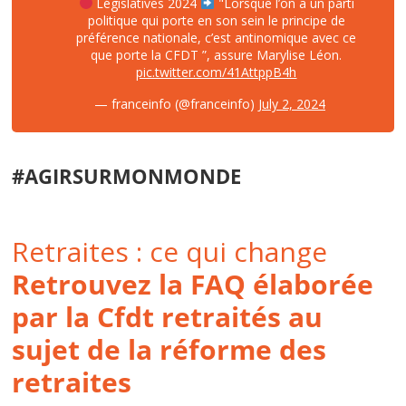
Législatives 2024
"Lorsque l’on a un parti
politique qui porte en son sein le principe de
préférence nationale, c’est antinomique avec ce
que porte la CFDT ”, assure Marylise Léon.
pic.twitter.com/41AttppB4h
— franceinfo (@franceinfo)
July 2, 2024
#AGIRSURMONMONDE
Retraites : ce qui change
Retrouvez la FAQ élaborée
par la Cfdt retraités au
sujet de la réforme des
retraites